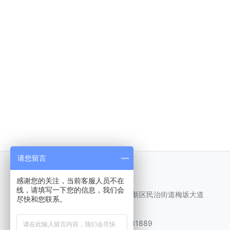
请您留言
联系我们
感谢您的关注，当前客服人员不在
线，请填写一下您的信息，我们会
公司地址：深圳市龙华新区民治街道梅坂大道
尽快和您联系。
民乐科技园C栋6楼
总机电话：0755-83281889